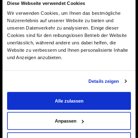
Diese Webseite verwendet Cookies
Wir verwenden Cookies, um Ihnen das bestmögliche
Nutzererlebnis auf unserer Website zu bieten und
unseren Datenverkehr zu analysieren. Einige dieser
Cookies sind für den reibungslosen Betrieb der Website
unerlässlich, während andere uns dabei helfen, die
Für Unternehmen
Website zu verbessern und Ihnen personalisierte Inhalte
Karriereberatung
und Anzeigen anzubieten.
Über uns
Kontakt
Details zeigen
+423 375 04 34
Alle zulassen
office@ipa.jobs
Anpassen
IPA Internationale Personal Agentur