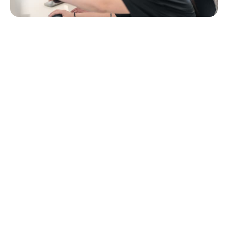
Erprobt. Bewährt.
Jetzt auch in
der Schweiz und Liechtenstein.
Workenda ist keine Idee auf dem Papier – sondern ein
erfolgreiches HR-Tool, das in Vorarlberg bereits über
80 Unternehmen überzeugt.
Seit dem Start Anfang
2024 wird die Plattform dort aktiv genutzt, um Personal
digital, schnell und flexibel zu rekrutieren. Mit
Workenda Swiss powered by IPA
bringen wir diese
Lösung jetzt auch in die
Schweiz und nach
Liechtenstein
– angepasst an die regionalen
Gegebenheiten und persönlich betreut durch unser
Team.