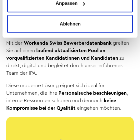
Anpassen
Bewerberdatenbank Schweiz &
Liechtenstein
Ablehnen
Sie suchen rasch und unkompliziert qualifizierte
Mitarbeitende?
Mit der
Workenda Swiss Bewerberdatenbank
greifen
Sie auf einen
laufend aktualisierten Pool an
vorqualifizierten Kandidatinnen und Kandidaten
zu –
direkt, digital und begleitet durch unser erfahrenes
Team der IPA.
Diese moderne Lösung eignet sich ideal für
Unternehmen, die ihre
Personalsuche beschleunigen
,
interne Ressourcen schonen und dennoch
keine
Kompromisse bei der Qualität
eingehen möchten.